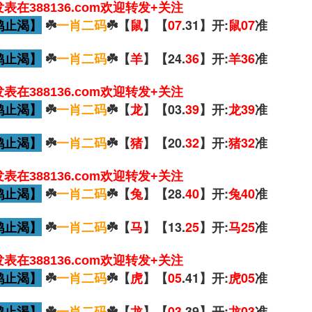
保持相干时间超过10分钟...