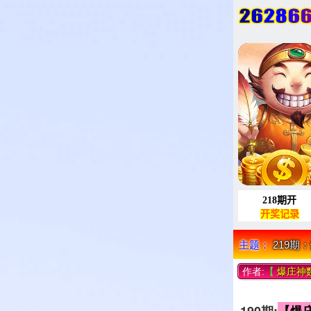
GOLDEN NEWS
首页
科技前沿
商业财经
全球视野
深度报道
关于我们
BREAKING NEWS PLATFORM
请使用手机访问
NEWS