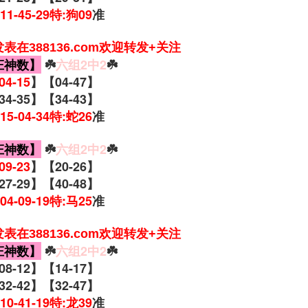
保持相干时间超过10分钟...