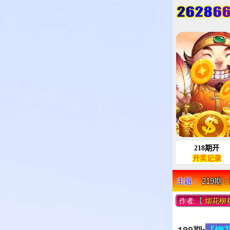
GOLDEN NEWS
首页
科技前沿
商业财经
全球视野
深度报道
关于我们
BREAKING NEWS PLATFORM
请使用手机访问
NEWS