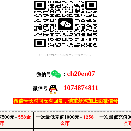
%
、蔚来等品牌在欧洲销量翻倍增长...