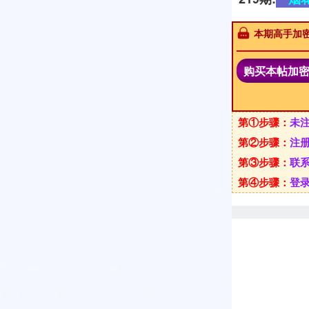
张明
2小时前
商业财经