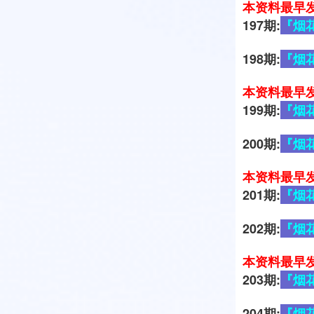
商业财经
全球央行数字货币竞赛加速
LATEST
最新资讯
科技前沿
量子计算突破：新型量子比特稳定性提升百倍
科学家们在量子纠错领域取得重大突破，新型拓扑量子比特在室温下