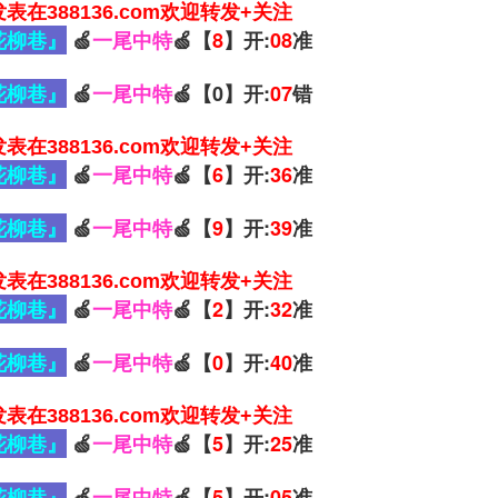
保持相干时间超过10分钟...