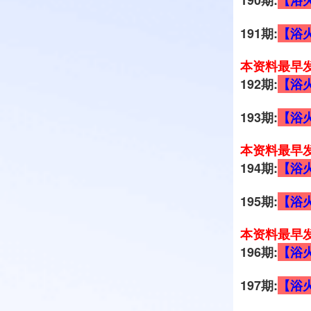
手机访问体验更佳
仅限手机访问
SCROLL
FEATURED
精选报道
深度报道
人工智能革命：从 ChatGPT 到 AGI，我们正在见
人工智能技术正在以前所未有的速度发展，从大型语言模型到多模
科技前沿
SpaceX 星舰第四次试飞成功