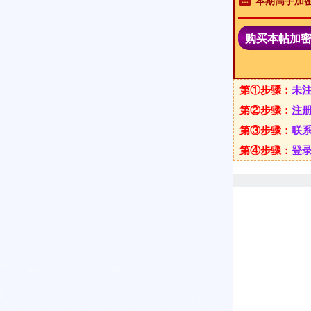
张明
2小时前
商业财经