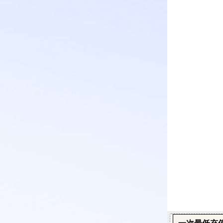
手机访问体验更佳
仅限手机访问
SCROLL
FEATURED
精选报道
深度报道
人工智能革命：从 ChatGPT 到 AGI，我们正在见
人工智能技术正在以前所未有的速度发展，从大型语言模型到多模
科技前沿
SpaceX 星舰第四次试飞成功