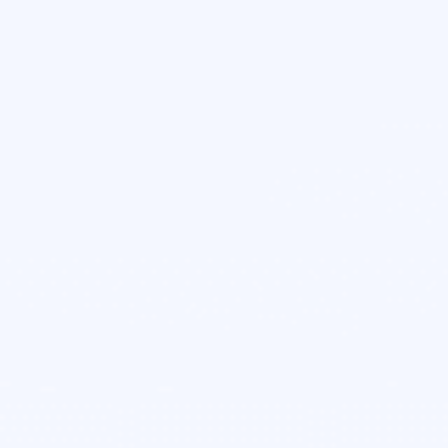
张明
2小时前
商业财经