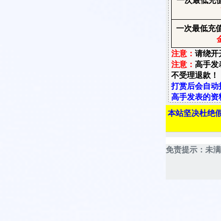
商业财经
全球央行数字货币竞赛加速
LATEST
最新资讯
科技前沿
量子计算突破：新型量子比特稳定性提升百倍
科学家们在量子纠错领域取得重大突破，新型拓扑量子比特在室温下