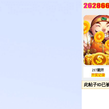
GOLDEN NEWS
首页
科技前沿
商业财经
全球视野
深度报道
关于我们
BREAKING NEWS PLATFORM
请使用手机访问
NEWS