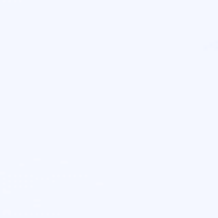
%
、蔚来等品牌在欧洲销量翻倍增长...