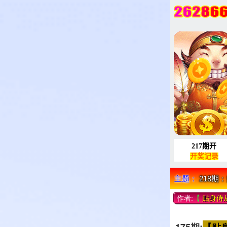
GOLDEN NEWS
首页
科技前沿
商业财经
全球视野
深度报道
关于我们
BREAKING NEWS PLATFORM
请使用手机访问
NEWS