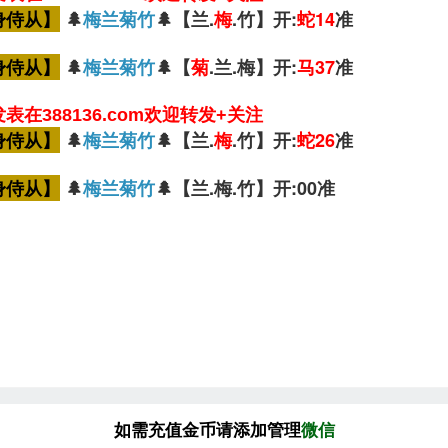
%
、蔚来等品牌在欧洲销量翻倍增长...